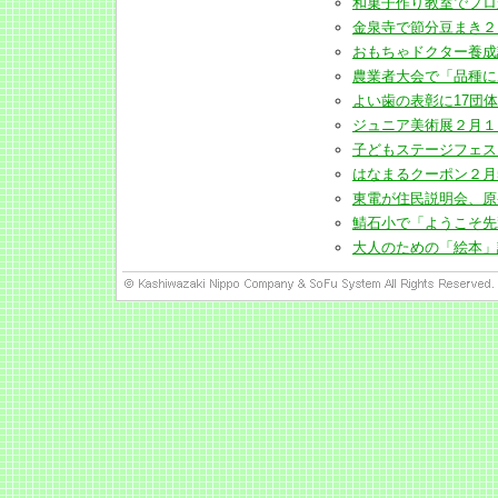
和菓子作り教室でプロから”
金泉寺で節分豆まき２月3日(
おもちゃドクター養成講座2
農業者大会で「品種にあっ
よい歯の表彰に17団体(201
ジュニア美術展２月１日から
子どもステージフェス２月
はなまるクーポン２月5日か
東電が住民説明会、原発再稼
鯖石小で「ようこそ先輩」授
大人のための「絵本」講座ソ