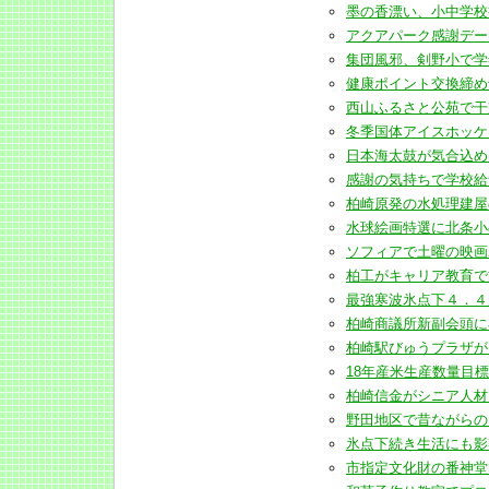
墨の香漂い、小中学校書き初
アクアパーク感謝デーにぎわ
集団風邪、剣野小で学年閉鎖
健康ポイント交換締め切り3
西山ふるさと公苑で干支特
冬季国体アイスホッケーに市
日本海太鼓が気合込めばち供
感謝の気持ちで学校給食週間
柏崎原発の水処理建屋の外壁
水球絵画特選に北条小の清水
ソフィアで土曜の映画27日(
柏工がキャリア教育で文科大
最強寒波氷点下４．４度(20
柏崎商議所新副会頭に小出氏
柏崎駅びゅうプラザが３月末
18年産米生産数量目標１万5
柏崎信金がシニア人材と交流
野田地区で昔ながらの「天神
氷点下続き生活にも影響(20
市指定文化財の番神堂で防災