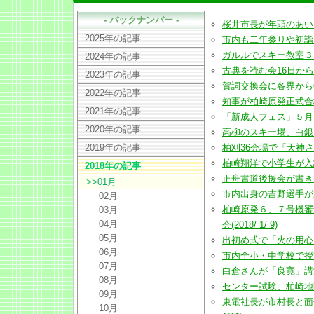
- バックナンバー -
桜井市長が年頭のあいさつ
2025年の記事
市内も二年参りや初詣にぎわ
ガルルでスキー教室３月４
2024年の記事
古典を読む会16日から３回(
2023年の記事
賀詞交換会に各界から650人
2022年の記事
知事が柏崎原発正式合格に見
2021年の記事
「新成人フェス」５月に(20
2020年の記事
高柳のスキー場、白銀にシュ
2019年の記事
柏刈36会場で「天神さま街
柏崎翔洋で小学生が入試に挑
2018年の記事
正舟書道後援会が書き初め大
>>01月
市内出身の吉野選手が野球指
02月
柏崎原発６、７号機審
03月
04月
会(2018/ 1/ 9)
05月
出初め式で「火の用心」力強
06月
市内全小・中学校で授業再開
07月
白倉さんが「良寛」講演会11
08月
センター試験、柏崎地区は3
09月
東電社長が市村長と面会
10月