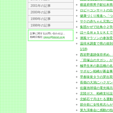
都道府県男子駅伝本県代表に
2001年の記事
ロビーコンサートの出演者募
2000年の記事
健康づくり推進へ「つながる
1999年の記事
サケの赤ちゃん元気に誕生(
1998年の記事
集団かぜで比角小２学級が閉
ほーるＷａＳＵＫＥでブルー
記事に関するお問い合わせは...
柏崎日報社
nippo@kisnet.or.jp
潮風マラソンの参加受け付け
温排水調査で県の規則違
1/18)
西岩野遺跡保存求め、研究
「田塚山の大ガシ」が雪で幹
極早生米の新品種の名称「
サポセン柏崎が募金事業に
早春味覚タラの芽出荷(201
長嶺の大池にハクガン初飛来
佐藤池球場の電光掲示板が改
北陸ガス、柏崎支社設置は来
北鯖石で月ほたる運動で「
節分前に女性有志らがえんま
第九演奏会に感動の拍手鳴り