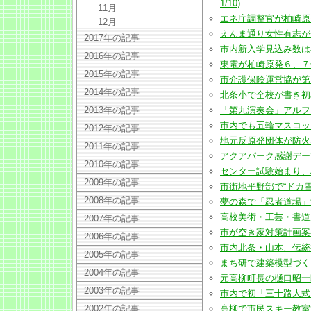
1/10)
11月
エネ庁調整官が柏崎原発の
12月
えんま通り女性有志が合格
2017年の記事
市内新入学見込み数は小・中
2016年の記事
東電が柏崎原発６、７号機
2015年の記事
市介護保険運営協が第７期
2014年の記事
北条小で全校が書き初め大会
2013年の記事
「第九演奏会」アルフォーレ
市内でも五輪マスコット投票
2012年の記事
地元反原発団体が防火不備
2011年の記事
アクアパーク感謝デーでリ
2010年の記事
センター試験始まり、柏崎地
2009年の記事
市街地平野部で“ドカ雪”(20
2008年の記事
夢の森で「忍者道場」満喫(
高校美術・工芸・書道展18
2007年の記事
市が空き家対策計画案へパ
2006年の記事
市内北条・山本、伝統行事で
2005年の記事
まち研で建築模型づくりワー
2004年の記事
元高柳町長の樋口昭一郎氏死
2003年の記事
市内で初「三十路人式」2月
2002年の記事
高柳で市民スキー教室始まる