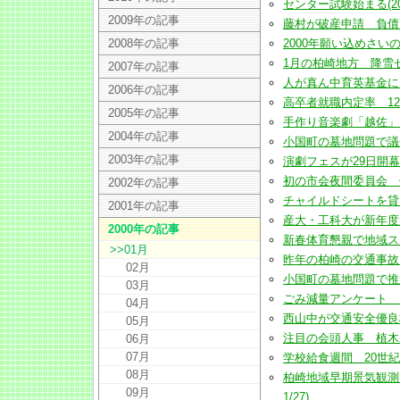
センター試験始まる(2000
2009年の記事
藤村が破産申請 負債75億円
2008年の記事
2000年願い込めさいの神(2
1月の柏崎地方 降雪ゼロ続
2007年の記事
人が真ん中育英基金に旧小松
2006年の記事
高卒者就職内定率 12月末
2005年の記事
手作り音楽劇「越佐」 テ
2004年の記事
小国町の墓地問題で議会解散
2003年の記事
演劇フェスが29日開幕へ(2
初の市会夜間委員会 傍聴多
2002年の記事
チャイルドシートを貸し付
2001年の記事
産大・工科大が新年度から単
2000年の記事
新春体育懇親で地域スポーツ
>>01月
昨年の柏崎の交通事故 死
02月
小国町の墓地問題で推進派が
03月
ごみ減量アンケート 買い
04月
西山中が交通安全優良校の全
05月
注目の会頭人事 植木馨氏
06月
07月
学校給食週間 20世紀の人
08月
柏崎地域早期景気観測で
09月
1/27)