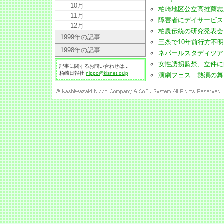
10月
柏崎地区公立高推薦志願破1.
11月
障害者にデイサービス 市
12月
柏農伝統の研究発表会 過去
1999年の記事
三条で10年前行方不明の女
1998年の記事
ネパールスタディツアー派遣
女性誘拐監禁、立件に向け捜
記事に関するお問い合わせは...
柏崎日報社
nippo@kisnet.or.jp
演劇フェス 熱演の舞台で初