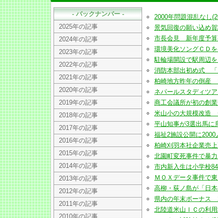
- バックナンバー -
2000年問題混乱なし(2000
2025年の記事
景気回復の願い込め賀詞交換
市長会見 新年度予算要望は
2024年の記事
環境美化ソングＣＤを各地の
2023年の記事
駐輪場開設で駅周辺を自転
2022年の記事
消防本部出初め式 「火の
2021年の記事
柏崎地方昨年の倒産 負債額
2020年の記事
ネパールスタディツアー参加
2019年の記事
商工会議所が初の創業塾(20
米山小の大規模改造 一連
2018年の記事
平山知事が3選出馬に意欲示
2017年の記事
福祉2施設公開に2000人以上
2016年の記事
柏崎刈羽本社企業売上高 5
2015年の記事
北園町変死事件で暴力団幹部
2014年の記事
市内新入生は小学校845人・
ＭＯＸデータ事件で東電所
2013年の記事
高柳・荻ノ島が「日本のむ
2012年の記事
県内の年末ボーナス 2年
2011年の記事
北陸道米山ＩＣの利用増 
2010年の記事