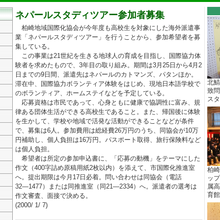
ネパールスタディツアー参加者募集
柏崎地域国際化協会が今年度も高校生を対象にした海外派遣事
業「ネパールスタディツアー」を行うことから、参加希望者を募
集している。
この事業は21世紀を生きる地球人の育成を目指し、国際協力体
験者を求めたもので、3年目の取り組み。期間は3月25日から4月2
日までの9日間、派遣先はネパールのカトマンズ、パタンほか。
北鯖
滞在中、国際協力ボランティア体験をはじめ、現地日本語学校で
致問
のボランティア、ホームステイなどを予定している。
スター
応募資格は市民であって、心身ともに健康で協調性に富み、規
律ある団体生活ができる高校生であること。また、帰国後に体験
を生かして、学校や地域で活発な活動ができることなどが条件
で、募集は6人。参加費用は総経費26万円のうち、同協会が10万
円補助し、個人負担は16万円。パスポート取得、旅行保険料など
は個人負担。
希望者は所定の参加申込書に、「応募の動機」をテーマにした
作文（400字詰め原稿用紙2枚以内）を添えて、市国際化推進室
柏崎
へ。提出期限は今月17日必着。問い合わせは同協会（電話
ップ
32―1477）または同推進室（同21―2334）へ。派遣者の選考は
属高
育館 
作文審査、面接で決める。
(2000/ 1/ 7)