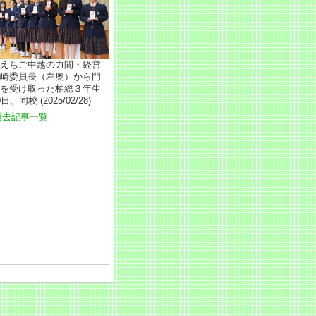
えちご中越の力間・経営
崎委員長（左奥）から門
を受け取った柏総３年生
日、同校 (2025/02/28)
過去記事一覧