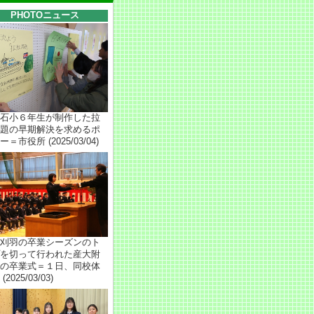
PHOTOニュース
石小６年生が制作した拉
題の早期解決を求めるポ
＝市役所 (2025/03/04)
刈羽の卒業シーズンのト
を切って行われた産大附
の卒業式＝１日、同校体
(2025/03/03)