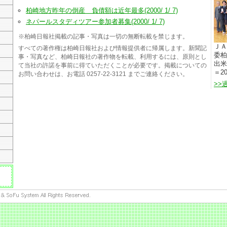
柏崎地方昨年の倒産 負債額は近年最多(2000/ 1/ 7)
ネパールスタディツアー参加者募集(2000/ 1/ 7)
※柏崎日報社掲載の記事・写真は一切の無断転載を禁じます。
ＪＡ
すべての著作権は柏崎日報社および情報提供者に帰属します。新聞記
委柏
事・写真など、柏崎日報社の著作物を転載、利用するには、原則とし
出米
て当社の許諾を事前に得ていただくことが必要です。掲載についての
＝20
お問い合わせは、お電話 0257-22-3121 までご連絡ください。
>>