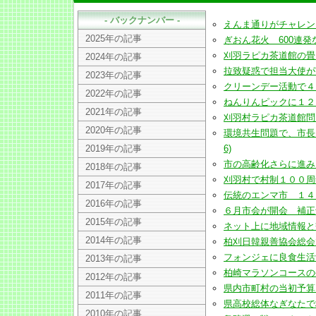
- バックナンバー -
えんま通りがチャレンジショ
2025年の記事
ぎおん花火 600連発など記
刈羽ラピカ茶道館の畳 ボ
2024年の記事
拉致疑惑で担当大使が市内家
2023年の記事
クリーンデー活動で４２ト
2022年の記事
ねんりんピックに１２００
2021年の記事
刈羽村ラピカ茶道館問題で
2020年の記事
環境共生問題で、市長「
2019年の記事
6)
市の高齢化さらに進み、率
2018年の記事
刈羽村で村制１００周年記
2017年の記事
伝統のエンマ市 １４日から
2016年の記事
６月市会が開会 補正予算案
2015年の記事
ネット上に地域情報と交流
2014年の記事
柏刈日韓親善協会総会で、
フォンジェに良食生活館が８
2013年の記事
柏崎マラソンコースの公認
2012年の記事
県内市町村の当初予算 総
2011年の記事
県高校総体なぎなたで柏崎
2010年の記事