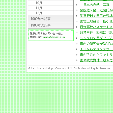
10月
「日本の自然」写真 佐藤
11月
衆院選２区 近藤氏が初当選
12月
学童野球で田尻が県準優勝(
1999年の記事
国営土地改良 栃ケ原ダム来
1998年の記事
日米高校バスケットメンバ
監禁事件 動機に「話し相
記事に関するお問い合わせは...
柏崎日報社
nippo@kisnet.or.jp
シンクロで県ダブルV 柏崎
市内の研究会がCATV網の
１日からマリンスポーツフェ
市が７月からファミリー・
国体軟式野球一般Ａで市役