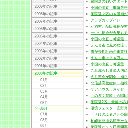
衆院選の戦いスタート ２
2009年の記事
小国の出直し町議選告示 
2008年の記事
衆院選２区の４候補が第１声
クラブカップバレー KVA
2007年の記事
刈羽村、品田議長が村長選出
2006年の記事
一中生徒会が今年もえんま市
2005年の記事
小国の出直し町議選 １８日
2004年の記事
えんま市に風の盆流し(200
2003年の記事
市が長期計画の事業評価導入
えんま市は２４万人 平成
2002年の記事
小国の出直し町議選 「町
2001年の記事
ごみ減らし資源大切に 小
2000年の記事
６月市会が閉会 補正予算案
01月
北信越高校総体 柏崎勢が陸
02月
ケアハウスしおかぜ 今秋
03月
「のぎく賛歌」合唱団結成(
04月
衆院選2区 最後の訴えへ(2
05月
環境フェスタ 庄野真代さん
>>06月
07月
「さけのふるさと公園」の魚
08月
柏崎原発排気筒データなど
09月
衆院選が２５日投開票 2区