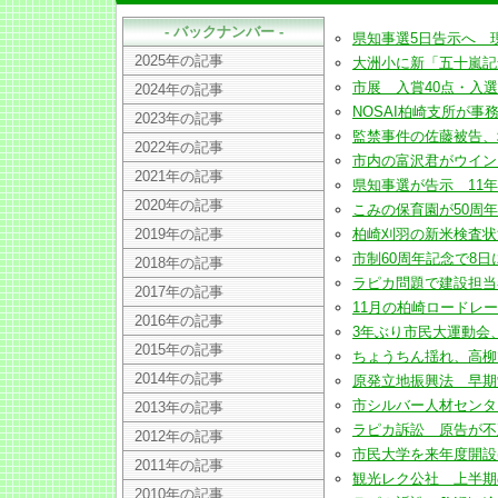
- バックナンバー -
県知事選5日告示へ 現職・
2025年の記事
大洲小に新「五十嵐記念館」
市展 入賞40点・入選311点
2024年の記事
NOSAI柏崎支所が事務所移
2023年の記事
監禁事件の佐藤被告、地裁
2022年の記事
市内の富沢君がウインドユ
2021年の記事
県知事選が告示 11年ぶり
2020年の記事
こみの保育園が50周年 7
2019年の記事
柏崎刈羽の新米検査状況 
市制60周年記念で8日に市
2018年の記事
ラピカ問題で建設担当者を告
2017年の記事
11月の柏崎ロードレースに
2016年の記事
3年ぶり市民大運動会、40
2015年の記事
ちょうちん揺れ、高柳で幻
2014年の記事
原発立地振興法 早期制定
市シルバー人材センターが創
2013年の記事
ラピカ訴訟 原告が不正工事
2012年の記事
市民大学を来年度開設(200
2011年の記事
観光レク公社 上半期の施
2010年の記事