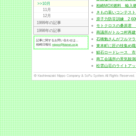
>>10月
柏崎MOX燃料 輸入燃料体
11月
きもの装いコンテスト男性
12月
原子力防災訓練 2,600
1999年の記事
モトクロスの桑原君 全国
1998年の記事
商議所がトルコ村再建で新
石橋勉さんがフルマラソン1
記事に関するお問い合わせは...
柏崎日報社
nippo@kisnet.or.jp
東本町に匠の技集め職人フェ
鯖石ロードレース 市内外3
商工会議所の景気観測調査
松雲山荘のライトアップ2日