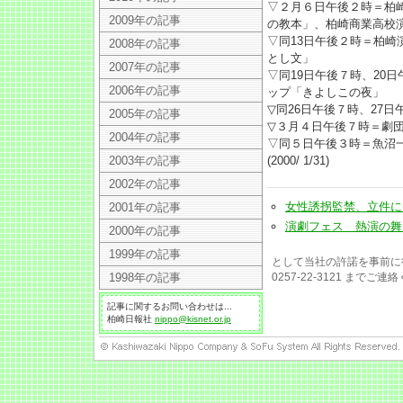
▽２月６日午後２時＝柏
2009年の記事
の教本」、柏崎商業高校
▽同13日午後２時＝柏
2008年の記事
とし文」
2007年の記事
▽同19日午後７時、20
2006年の記事
ップ「きよしこの夜」
▽同26日午後７時、27
2005年の記事
▽３月４日午後７時＝劇
2004年の記事
▽同５日午後３時＝魚沼
2003年の記事
(2000/ 1/31)
2002年の記事
女性誘拐監禁、立件に向け捜
2001年の記事
演劇フェス 熱演の舞台で初
2000年の記事
1999年の記事
として当社の許諾を事前に
1998年の記事
0257-22-3121 までご
記事に関するお問い合わせは...
柏崎日報社
nippo@kisnet.or.jp