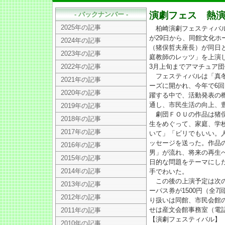
演劇フェス 熱
- バックナンバー -
2025年の記事
柏崎演劇フェスティバル
が29日から、同館文化
2024年の記事
（猪俣哲夫座長）が同日と
2023年の記事
庭教師のレッツ」を上演
2022年の記事
3月上旬までアマチュア
フェスティバルは「真冬
2021年の記事
ーズに開かれ、今年で6
2020年の記事
躍する中で、活動発表の
通し、市民生活の向上、
2019年の記事
劇団ＦＯＵの作品は猪俣
2018年の記事
生をめぐって、家庭、学
2017年の記事
いて」「ビリでもいい。
ッセージを送った。作品
2016年の記事
男」が流れ、将来の再生
2015年の記事
日的な問題をテーマにし
2014年の記事
手でわいた。
この後の上演予定は次の
2013年の記事
ーパス券が1500円（全
2012年の記事
り扱いは同館、市民会館
せは産文会館事務室（電話
2011年の記事
【演劇フェスティバル】
2010年の記事