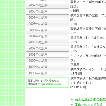
事業アイデア創出のポイ
2009年の記事
想法」
▽16日
2008年の記事
事業企画構想の立案「フ
2007年の記事
断」
2006年の記事
▽18日
事業計画と事業性評価「
2005年の記事
▽21日
2004年の記事
必須実務（1）「経営者
2003年の記事
▽23日
必須実務（2）「会社設
2002年の記事
▽25日
2001年の記事
ビジネスプランの作成「
ウ」
2000年の記事
▽28日
1999年の記事
事業成功のポイント「い
1998年の記事
▽3月1日
創業体験談「私の創業体
記事に関するお問い合わせは...
でも始められる」
柏崎日報社
nippo@kisnet.or.jp
(2000/ 1/ 8)
商工会議所が初の創業塾(20
米山小の大規模改造 一連