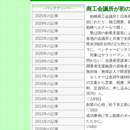
商工会議所が初
- バックナンバー -
2025年の記事
柏崎商工会議所と日本商工
回にわたり、独立開業、
2024年の記事
柏崎ベルナールで開く。
2023年の記事
塾は国の創業支援策によ
2022年の記事
各地の会議所と共催で全
県央3地区合同の2カ所
2021年の記事
マに、ベンチャービジネ
2020年の記事
対象はサラリーマン、Ｏ
問わない。全講座受講者
2019年の記事
開業者支援融資の資格者
2018年の記事
無担保、無保証人で限度額
2017年の記事
セミナーは各回午後6時
の立案から営業、税務、
2016年の記事
料。定員50人。申し込みは会
2015年の記事
3570）へ。
2014年の記事
▽2月9日
創業の心得「松下幸之助に
2013年の記事
▽10日
2012年の記事
成功事例に学ぶ創業のポ
たたかに」
2011年の記事
▽14日
2010年の記事