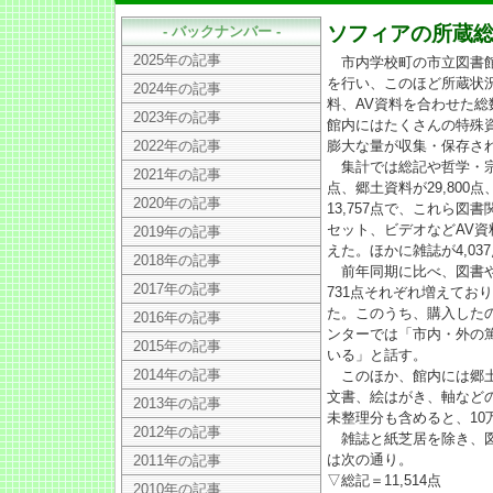
ソフィアの所蔵総
- バックナンバー -
2025年の記事
市内学校町の市立図書館
を行い、このほど所蔵状
2024年の記事
料、AV資料を合わせた総
2023年の記事
館内にはたくさんの特殊
2022年の記事
膨大な量が収集・保存さ
集計では総記や哲学・宗教な
2021年の記事
点、郷土資料が29,800点
2020年の記事
13,757点で、これら図書
セット、ビデオなどAV資料が
2019年の記事
えた。ほかに雑誌が4,03
2018年の記事
前年同期に比べ、図書や雑
2017年の記事
731点それぞれ増えており
た。このうち、購入したのは
2016年の記事
ンターでは「市内・外の
2015年の記事
いる」と話す。
2014年の記事
このほか、館内には郷土
文書、絵はがき、軸など
2013年の記事
未整理分も含めると、10
2012年の記事
雑誌と紙芝居を除き、図
は次の通り。
2011年の記事
▽総記＝11,514点
2010年の記事