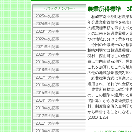
農業所得標準 3
- バックナンバー -
2025年の記事
柏崎市刈羽郡町村農業所
年分農業所得標準を発表
2024年の記事
の経費標準額を示す方式
2023年の記事
との出来る超過農薬費と
2022年の記事
つの地域に分けて示され
今回の全県統一の水稲普通
2021年の記事
柏崎刈羽では超過農薬費と
2020年の記事
羽村、西山町はこの金額（1
費は市内南鯖石地区、黒姫
2019年の記事
これを加算したこれら地域の
2018年の記事
の他の地域は豪雪費2,100
2017年の記事
経費標準方式は畜産とシ
適用され、それぞれ金額
2016年の記事
農業所得標準は確定申告
2015年の記事
の。この標準を適用する
2014年の記事
で計算）から必要経費額
料、制度資金借入金利子な
2013年の記事
から申告することになる
2012年の記事
(2001/ 1/25)
2011年の記事
2010年の記事