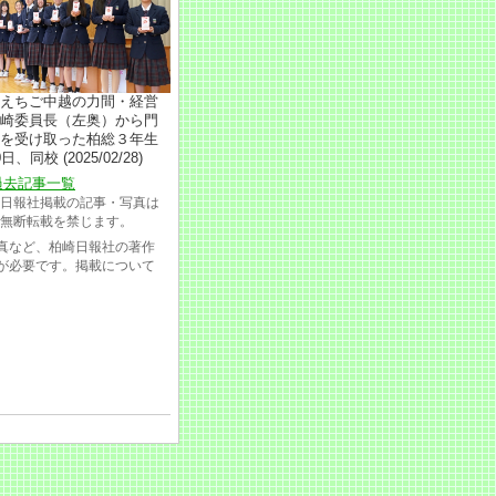
えちご中越の力間・経営
崎委員長（左奥）から門
を受け取った柏総３年生
日、同校 (2025/02/28)
過去記事一覧
日報社掲載の記事・写真は
無断転載を禁じます。
真など、柏崎日報社の著作
が必要です。掲載について