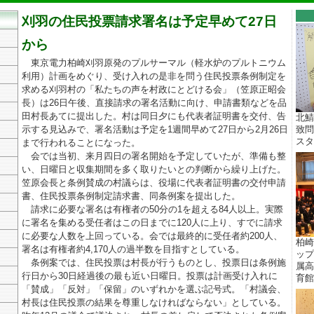
刈羽の住民投票請求署名は予定早めて27日
から
東京電力柏崎刈羽原発のプルサーマル（軽水炉のプルトニウム
利用）計画をめぐり、受け入れの是非を問う住民投票条例制定を
求める刈羽村の「私たちの声を村政にとどける会」（笠原正昭会
長）は26日午後、直接請求の署名活動に向け、申請書類などを品
田村長あてに提出した。村は同日夕にも代表者証明書を交付、告
北鯖
示する見込みで、署名活動は予定を1週間早めて27日から2月26日
致問
スター
まで行われることになった。
会では当初、来月四日の署名開始を予定していたが、準備も整
い、日曜日と収集期間を多く取りたいとの判断から繰り上げた。
笠原会長と条例賛成の村議らは、役場に代表者証明書の交付申請
書、住民投票条例制定請求書、同条例案を提出した。
請求に必要な署名は有権者の50分の1を超える84人以上。実際
に署名を集める受任者はこの日までに120人に上り、すでに請求
に必要な人数を上回っている。会では最終的に受任者約200人、
柏崎
署名は有権者約4,170人の過半数を目指すとしている。
ップ
条例案では、住民投票は村長が行うものとし、投票日は条例施
属高
行日から30日経過後の最も近い日曜日。投票は計画受け入れに
育館 
「賛成」「反対」「保留」のいずれかを選ぶ記号式。「村議会、
村長は住民投票の結果を尊重しなければならない」としている。