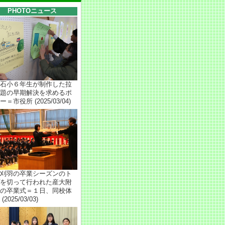
PHOTOニュース
石小６年生が制作した拉
題の早期解決を求めるポ
＝市役所 (2025/03/04)
刈羽の卒業シーズンのト
を切って行われた産大附
の卒業式＝１日、同校体
(2025/03/03)