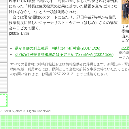
昨年12月の議会で議決され、村長の差し戻しで否決された条例案
にあった「村長は住民投票の結果に基づいた措置を直ちに講じな
ければならない」との一項は削除された。
会では署名活動のスタートに当たり、27日午後7時半から住民
投票制度に詳しいジャーナリスト・今井一（はじめ）さんの講演
ＪＡ
会をラピカで開く。
委柏
(2001/ 1/26)
出米
＝20
>>
県が合併の利点強調 柏崎は4市町村案(2001/ 1/26)
※柏崎
刈羽の住民投票請求署名は予定早めて27日から(2001/ 1/26)
一切の
すべての著作権は柏崎日報社および情報提供者に帰属します。新聞記事・写
物を転載、利用するには、原則として当社の許諾を事前に得ていただくこと
のお問い合わせは、お電話 0257-22-3121 までご連絡ください。