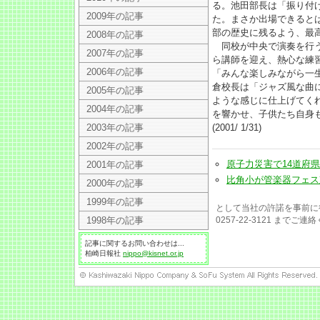
る。池田部長は「振り付
2009年の記事
た。まさか出場できると
部の歴史に残るよう、最
2008年の記事
同校が中央で演奏を行う
2007年の記事
ら講師を迎え、熱心な練
2006年の記事
「みんな楽しみながら一
倉校長は「ジャズ風な曲
2005年の記事
ような感じに仕上げてく
2004年の記事
を響かせ、子供たち自身
2003年の記事
(2001/ 1/31)
2002年の記事
原子力災害で14道府県が応
2001年の記事
比角小が管楽器フェス東日本
2000年の記事
1999年の記事
として当社の許諾を事前に
1998年の記事
0257-22-3121 までご
記事に関するお問い合わせは...
柏崎日報社
nippo@kisnet.or.jp