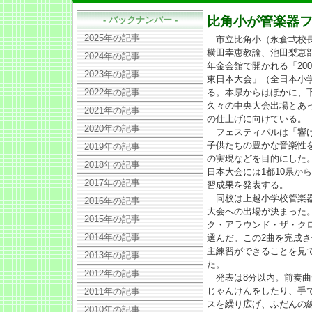
比角小が管楽器
- バックナンバー -
2025年の記事
市立比角小（永倉弌校長
横田幸恵教諭、池田梨恵部
2024年の記事
年金会館で開かれる「20
2023年の記事
東日本大会」（全日本小
2022年の記事
る。本県からはほかに、
久々の中央大会出場とあ
2021年の記事
の仕上げに向けている。
2020年の記事
フェスティバルは「響け
子供たちの豊かな音楽性
2019年の記事
の実現などを目的にした
2018年の記事
日本大会には1都10県か
2017年の記事
習成果を発表する。
同校は上越小学校管楽器
2016年の記事
大会への出場が決まった
2015年の記事
ク・アラウンド・ザ・ク
2014年の記事
選んだ。この2曲を完成さ
主練習ができることを見
2013年の記事
た。
2012年の記事
発表は8分以内。前奏曲
じゃんけんをしたり、手
2011年の記事
スを繰り広げ、ふだんの
2010年の記事