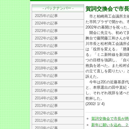
賀詞交換会で市
- バックナンバー -
2025年の記事
市と柏崎商工会議所主催
た市民プラザで開かれ、市
2024年の記事
2002年の幕開けを祝った
2023年の記事
開会に先立ち、初めて賀
2022年の記事
舞台で藤間藤三和さんが
川市長と松村商工会議所
2021年の記事
は「役所を変える」「懸
2020年の記事
る」「ミニ新幹線を新潟国
つの目標を強調し、「自
2019年の記事
抱負を述べた。また松村
2018年の記事
の立て直しを図りたい」
2017年の記事
訴えた。
今年は2区の近藤基彦代
2016年の記事
と、本県選出の田中直紀
2015年の記事
し、それぞれ祝辞を述べ
2014年の記事
乾杯した。
(2002/ 1/ 4)
2013年の記事
2012年の記事
賀詞交換会で市長が懸案解決
2011年の記事
新年に願いを込め、２年参り
2010年の記事