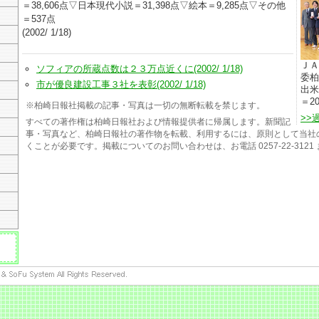
＝38,606点▽日本現代小説＝31,398点▽絵本＝9,285点▽その他
＝537点
(2002/ 1/18)
ＪＡ
ソフィアの所蔵点数は２３万点近くに(2002/ 1/18)
委柏
市が優良建設工事３社を表彰(2002/ 1/18)
出米
＝20
※柏崎日報社掲載の記事・写真は一切の無断転載を禁じます。
>>
すべての著作権は柏崎日報社および情報提供者に帰属します。新聞記
事・写真など、柏崎日報社の著作物を転載、利用するには、原則として当社
くことが必要です。掲載についてのお問い合わせは、お電話 0257-22-312