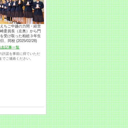
えちご中越の力間・経営
崎委員長（左奥）から門
を受け取った柏総３年生
日、同校 (2025/02/28)
過去記事一覧
の許諾を事前に得ていただ
1 までご連絡ください。