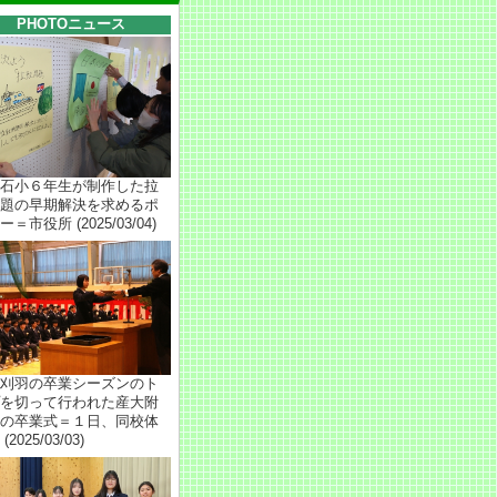
PHOTOニュース
石小６年生が制作した拉
題の早期解決を求めるポ
＝市役所 (2025/03/04)
刈羽の卒業シーズンのト
を切って行われた産大附
の卒業式＝１日、同校体
(2025/03/03)