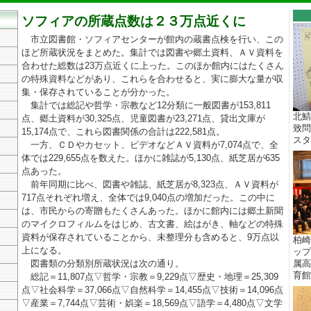
ソフィアの所蔵点数は２３万点近くに
市立図書館・ソフィアセンターが館内の蔵書点検を行い、この
ほど所蔵状況をまとめた。集計では図書や郷土資料、ＡＶ資料を
合わせた総数は23万点近くに上った。このほか館内にはたくさん
の特殊資料などがあり、これらを合わせると、実に膨大な量が収
集・保存されていることが分かった。
集計では総記や哲学・宗教など12分類に一般図書が153,811
北鯖
点、郷土資料が30,325点、児童図書が23,271点、貸出文庫が
致問
15,174点で、これら図書関係の合計は222,581点。
スター
一方、ＣＤやカセット、ビデオなどＡＶ資料が7,074点で、全
体では229,655点を数えた。ほかに雑誌が5,130点、紙芝居が635
点あった。
前年同期に比べ、図書や雑誌、紙芝居が8,323点、ＡＶ資料が
717点それぞれ増え、全体では9,040点の増加だった。この中に
は、市民からの寄贈もたくさんあった。ほかに館内には郷土新聞
のマイクロフィルムをはじめ、古文書、絵はがき、軸などの特殊
資料が保存されていることから、未整理分も含めると、9万点以
柏崎
上になる。
ップ
図書類の分類別所蔵状況は次の通り。
属高
育館 
総記＝11,807点▽哲学・宗教＝9,229点▽歴史・地理＝25,309
点▽社会科学＝37,066点▽自然科学＝14,455点▽技術＝14,096点
▽産業＝7,744点▽芸術・娯楽＝18,569点▽語学＝4,480点▽文学