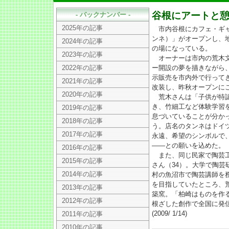
谷根にアートと
- バックナンバー -
2025年の記事
市内谷根にカフェ・ギャ
ンネ）」がオープンし、
2024年の記事
の場になっている。
2023年の記事
オーナーは市内の荒木文
2022年の記事
ー開設の夢を描きながら、
示販売を市内外で行って
2021年の記事
改装し、昨秋オープンに
2020年の記事
荒木さんは「子供が特認
き、竹細工など体験学習
2019年の記事
息づいていることが分か
2018年の記事
う。店名のタンネはドイ
2017年の記事
永遠、希望のシンボルで
――との願いを込めた。
2016年の記事
また、同じ民家で陶芸工
2015年の記事
さん（34）。大学で陶芸
2014年の記事
村の魚沼市で陶芸講師を
を目指していたところ、
2013年の記事
築窯。「柏崎はものを作
2012年の記事
根ざした創作で全国に発
(2009/ 1/14)
2011年の記事
2010年の記事