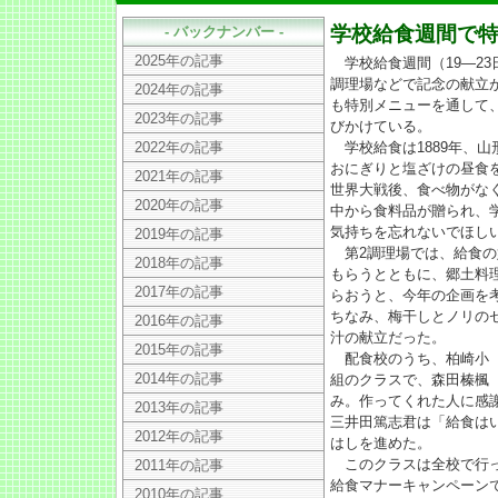
学校給食週間で
- バックナンバー -
2025年の記事
学校給食週間（19―2
調理場などで記念の献立
2024年の記事
も特別メニューを通して
2023年の記事
びかけている。
2022年の記事
学校給食は1889年、
おにぎりと塩ざけの昼食
2021年の記事
世界大戦後、食べ物がな
2020年の記事
中から食料品が贈られ、
気持ちを忘れないでほし
2019年の記事
第2調理場では、給食の
2018年の記事
もらうとともに、郷土料
2017年の記事
らおうと、今年の企画を
ちなみ、梅干しとノリの
2016年の記事
汁の献立だった。
2015年の記事
配食校のうち、柏崎小（渡
2014年の記事
組のクラスで、森田榛楓
み。作ってくれた人に感
2013年の記事
三井田篤志君は「給食は
2012年の記事
はしを進めた。
このクラスは全校で行っ
2011年の記事
給食マナーキャンペーン
2010年の記事