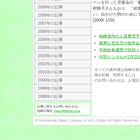
ーンを行った児童会の「
2009年の記事
村静子さんもおり、「給
い。出かけた時のために
2008年の記事
(2009/ 1/20)
2007年の記事
2006年の記事
柏崎管内の人員整理予定は45
2005年の記事
復興公営住宅の仮申込者に説
2004年の記事
学校給食週間で特別メニュー
2003年の記事
刈羽トンネルが2月2日から
2002年の記事
すべての著作権は柏崎日報
2001年の記事
物を転載、利用するには、
2000年の記事
のお問い合わせは、お電話 02
1999年の記事
1998年の記事
記事に関するお問い合わせは...
柏崎日報社
nippo@kisnet.or.jp