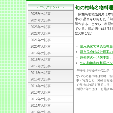
旬の柏崎名物料
- バックナンバー -
2025年の記事
県柏崎地域振興局は本年
幸の6品目を収録した「
2024年の記事
製作することから、料理
2023年の記事
ている。締め切りは2月2
2022年の記事
(2009/ 1/28)
2021年の記事
雇用悪化で緊急就職面接会に
2020年の記事
新市民会館設計提案の1次審
2019年の記事
原発防火へ消防本部、東電
2018年の記事
旬の柏崎名物料理パンフ、
2017年の記事
※柏崎日報社掲載の記事・
2016年の記事
すべての著作権は柏崎日報
2015年の記事
事・写真など、柏崎日報社
て当社の許諾を事前に得て
2014年の記事
お問い合わせは、お電話 025
2013年の記事
2012年の記事
2011年の記事
2010年の記事