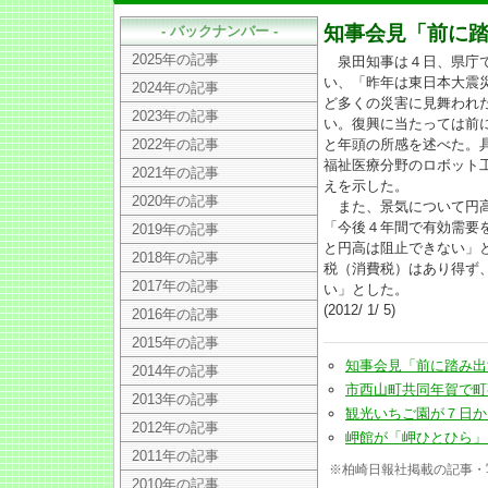
知事会見「前に
- バックナンバー -
2025年の記事
泉田知事は４日、県庁で
い、「昨年は東日本大震
2024年の記事
ど多くの災害に見舞われ
2023年の記事
い。復興に当たっては前
2022年の記事
と年頭の所感を述べた。
福祉医療分野のロボット
2021年の記事
えを示した。
2020年の記事
また、景気について円高
「今後４年間で有効需要
2019年の記事
と円高は阻止できない」
2018年の記事
税（消費税）はあり得ず
2017年の記事
い」とした。
(2012/ 1/ 5)
2016年の記事
2015年の記事
知事会見「前に踏み出す希望
2014年の記事
市西山町共同年賀で町事務所
2013年の記事
観光いちご園が７日からプレ
2012年の記事
岬館が「岬ひとひら」に改名
2011年の記事
※柏崎日報社掲載の記事・
2010年の記事