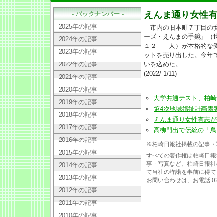
えんま通り女性
- バックナンバー -
2025年の記事
市内の旧本町７丁目の女
ーズ・えんまの手鏡」（
2024年の記事
１２ 人）が本格的な受
2023年の記事
ットを売り出した。今年
2022年の記事
いを込めた。
(2022/ 1/11)
2021年の記事
2020年の記事
大学共通テスト、柏崎地区は
2019年の記事
第4次地域福祉計画素案で意
2018年の記事
えんま通り女性有志が合格祈
2017年の記事
高柳門出で伝統の「鳥追い」
2016年の記事
※柏崎日報社掲載の記事・
2015年の記事
すべての著作権は柏崎日報
事・写真など、柏崎日報社
2014年の記事
て当社の許諾を事前に得て
2013年の記事
お問い合わせは、お電話 025
2012年の記事
2011年の記事
2010年の記事