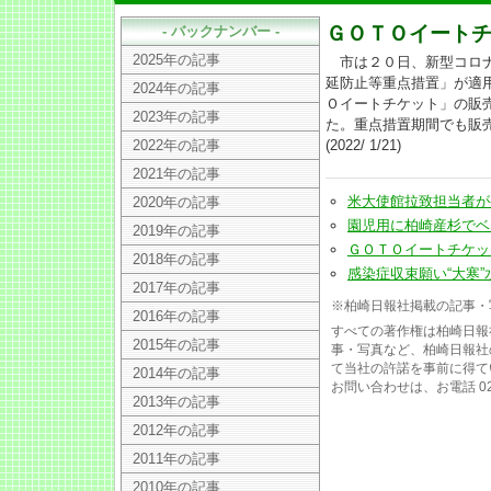
ＧＯＴＯイート
- バックナンバー -
2025年の記事
市は２０日、新型コロナ
延防止等重点措置」が適
2024年の記事
Ｏイートチケット」の販
2023年の記事
た。重点措置期間でも販
2022年の記事
(2022/ 1/21)
2021年の記事
米大使館拉致担当者が初の
2020年の記事
園児用に柏崎産杉でベンチ製
2019年の記事
ＧＯＴＯイートチケット販売
2018年の記事
感染症収束願い“大寒”水行(
2017年の記事
※柏崎日報社掲載の記事・
2016年の記事
すべての著作権は柏崎日報
2015年の記事
事・写真など、柏崎日報社
て当社の許諾を事前に得て
2014年の記事
お問い合わせは、お電話 025
2013年の記事
2012年の記事
2011年の記事
2010年の記事