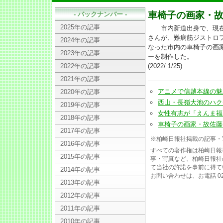
車椅子の画家・
- バックナンバー -
2025年の記事
市内新道出身で、現在
さんが、難病筋ジストロ
2024年の記事
なった市内の車椅子の画
2023年の記事
ーを制作した。
2022年の記事
(2022/ 1/25)
2021年の記事
アニメで信越本線の魅力紹介
2020年の記事
西山・長嶺大池のハクチョ
2019年の記事
女性有志が「えんま福豆」販
2018年の記事
車椅子の画家・故佐藤伸夫
2017年の記事
※柏崎日報社掲載の記事・
2016年の記事
すべての著作権は柏崎日報
2015年の記事
事・写真など、柏崎日報社
て当社の許諾を事前に得て
2014年の記事
お問い合わせは、お電話 025
2013年の記事
2012年の記事
2011年の記事
2010年の記事