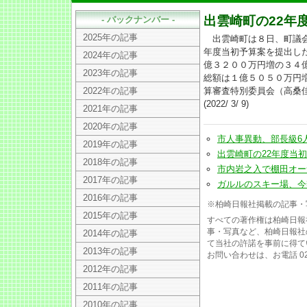
出雲崎町の22年
- バックナンバー -
2025年の記事
出雲崎町は８日、町議会
年度当初予算案を提出し
2024年の記事
億３２００万円増の３４
2023年の記事
総額は１億５０５０万円
2022年の記事
算審査特別委員会（高桑
(2022/ 3/ 9)
2021年の記事
2020年の記事
市人事異動、部長級6人交代(
2019年の記事
出雲崎町の22年度当初予算案
2018年の記事
市内岩之入で棚田オーナー募
2017年の記事
ガルルのスキー場、今季の営
2016年の記事
※柏崎日報社掲載の記事・
2015年の記事
すべての著作権は柏崎日報
事・写真など、柏崎日報社
2014年の記事
て当社の許諾を事前に得て
2013年の記事
お問い合わせは、お電話 025
2012年の記事
2011年の記事
2010年の記事