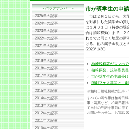
市が奨学生の申請
- バックナンバー -
2025年の記事
市は２月１日から、大学
を対象にした奨学金の貸
2024年の記事
は３月３１日（持参の場
2023年の記事
合は消印有効）まで。２
2022年の記事
れまでと同じく地元の新
ける。他の奨学金制度と
2021年の記事
(2023/ 1/30)
2020年の記事
2019年の記事
柏崎税務署がスマホで確定申
2018年の記事
柏崎原発、規制委員長が現地
2017年の記事
市が奨学生の申請受け付け2
演劇フェス幕開け、劇団フー
2016年の記事
2015年の記事
※柏崎日報社掲載の記事・
2014年の記事
すべての著作権は柏崎日報
事・写真など、柏崎日報社
2013年の記事
て当社の許諾を事前に得て
お問い合わせは、お電話 025
2012年の記事
2011年の記事
2010年の記事