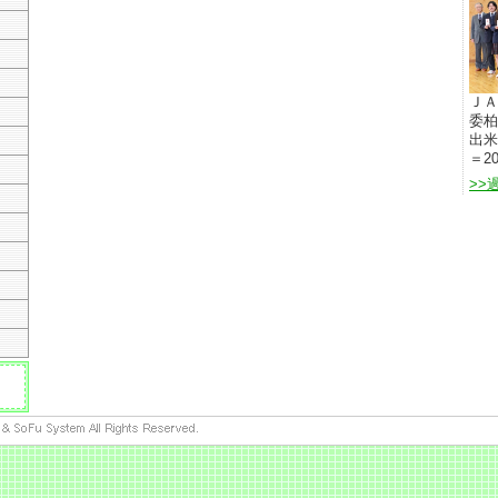
ＪＡ
委柏
出米
＝20
>>