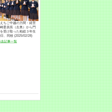
えちご中越の力間・経営
崎委員長（左奥）から門
を受け取った柏総３年生
日、同校 (2025/02/28)
過去記事一覧