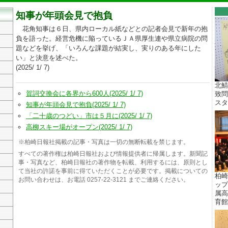
知事が年頭会見で抱負
花角知事は６日、県内ローカル紙などとの記者会見で新年の抱
負を語った。経営危機に陥っているＪＡ県厚生連や県立病院の問
題などを挙げ、「いろんな課題が結実し、実りのある年にした
い」と決意を述べた。
(2025/ 1/ 7)
北鯖
賀詞交換会に各界から600人(2025/ 1/ 7)
致問
スター
知事が年頭会見で抱負(2025/ 1/ 7)
「二十歳のつどい」市は５月に(2025/ 1/ 7)
高柳スキー場がオープン(2025/ 1/ 7)
※柏崎日報社掲載の記事・写真は一切の無断転載を禁じます。
すべての著作権は柏崎日報社および情報提供者に帰属します。新聞記
事・写真など、柏崎日報社の著作物を転載、利用するには、原則とし
て当社の許諾を事前に得ていただくことが必要です。掲載についての
柏崎
お問い合わせは、お電話 0257-22-3121 までご連絡ください。
ップ
属高
育館 