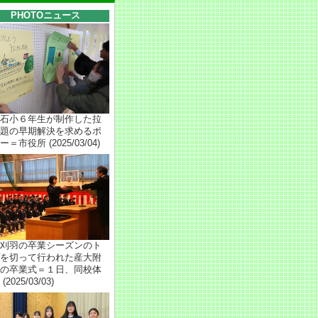
PHOTOニュース
石小６年生が制作した拉
題の早期解決を求めるポ
＝市役所 (2025/03/04)
刈羽の卒業シーズンのト
を切って行われた産大附
の卒業式＝１日、同校体
(2025/03/03)