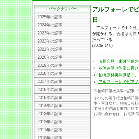
アルフォーレでピ
- バックナンバー -
2025年の記事
日
2024年の記事
アルフォーレで１２日、
2023年の記事
が開かれる。会場は同館
扱っている。
2022年の記事
(2025/ 1/ 8)
2021年の記事
2020年の記事
市長会見、来月開催の「柏
2019年の記事
冬休み明け教室に再び元気な
2018年の記事
柏崎原発再稼働是非、県民投
2017年の記事
アルフォーレでピアノリレー
2016年の記事
※柏崎日報社掲載の記事・
2015年の記事
すべての著作権は柏崎日報
事・写真など、柏崎日報社
2014年の記事
て当社の許諾を事前に得て
2013年の記事
お問い合わせは、お電話 025
2012年の記事
2011年の記事
2010年の記事