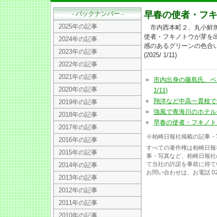
早春の使者・フ
- バックナンバー -
2025年の記事
市内西本町２、丸小鮮魚
使者・フキノトウが芽を
2024年の記事
感のあるグリーンの色合
2023年の記事
(2025/ 1/11)
2022年の記事
2021年の記事
市内出身の藤島氏、ベト
2020年の記事
1/11)
翔洋など中高一貫校で入試(
2019年の記事
強風で青海川のホテル大被害
2018年の記事
早春の使者・フキノトウ(20
2017年の記事
※柏崎日報社掲載の記事・
2016年の記事
すべての著作権は柏崎日報
2015年の記事
事・写真など、柏崎日報社
て当社の許諾を事前に得て
2014年の記事
お問い合わせは、お電話 025
2013年の記事
2012年の記事
2011年の記事
2010年の記事