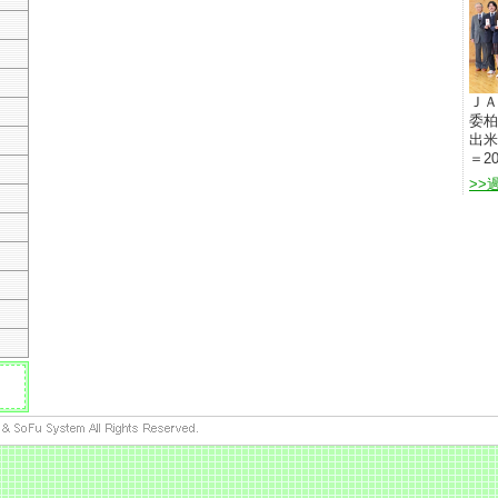
ＪＡ
委柏
出米
＝20
>>