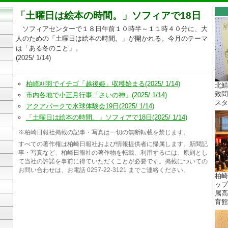
「土曜日は絵本の時間。」ソフィアで18日
ソフィアセンターで１８日午前１０時半～１１時４０分に、大
人のための「土曜日は絵本の時間。」が開かれる。今月のテーマ
は「ある冬のこと」。
(2025/ 1/14)
柏崎刈羽でイチゴ「越後姫」収穫始まる(2025/ 1/14)
北鯖
致問
市内各地で小正月行事「さいの神」(2025/ 1/14)
スター
アクアパークで水球体験会19日(2025/ 1/14)
「土曜日は絵本の時間。」ソフィアで18日(2025/ 1/14)
※柏崎日報社掲載の記事・写真は一切の無断転載を禁じます。
すべての著作権は柏崎日報社および情報提供者に帰属します。新聞記
事・写真など、柏崎日報社の著作物を転載、利用するには、原則とし
て当社の許諾を事前に得ていただくことが必要です。掲載についての
お問い合わせは、お電話 0257-22-3121 までご連絡ください。
柏崎
ップ
属高
育館 