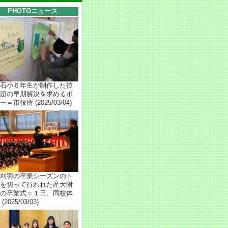
PHOTOニュース
石小６年生が制作した拉
題の早期解決を求めるポ
＝市役所 (2025/03/04)
刈羽の卒業シーズンのト
を切って行われた産大附
の卒業式＝１日、同校体
(2025/03/03)