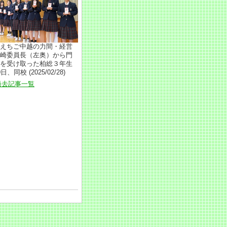
えちご中越の力間・経営
崎委員長（左奥）から門
を受け取った柏総３年生
日、同校 (2025/02/28)
過去記事一覧