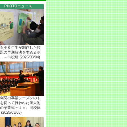
PHOTOニュース
石小６年生が制作した拉
題の早期解決を求めるポ
＝市役所 (2025/03/04)
刈羽の卒業シーズンのト
を切って行われた産大附
の卒業式＝１日、同校体
(2025/03/03)