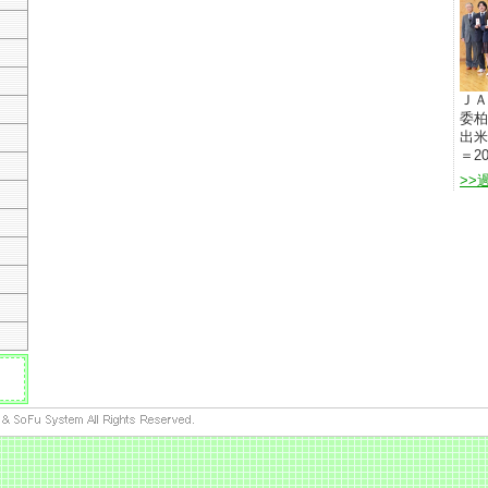
ＪＡ
委柏
出米
＝20
>>