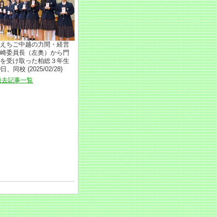
えちご中越の力間・経営
崎委員長（左奥）から門
を受け取った柏総３年生
日、同校 (2025/02/28)
過去記事一覧