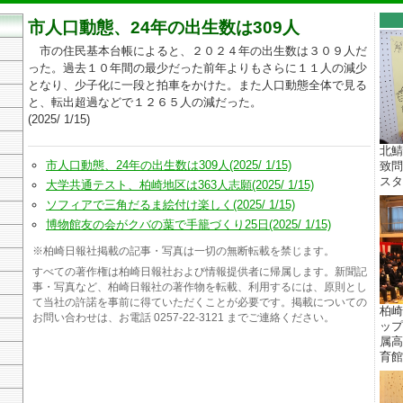
市人口動態、24年の出生数は309人
市の住民基本台帳によると、２０２４年の出生数は３０９人だ
った。過去１０年間の最少だった前年よりもさらに１１人の減少
となり、少子化に一段と拍車をかけた。また人口動態全体で見る
と、転出超過などで１２６５人の減だった。
(2025/ 1/15)
北鯖
市人口動態、24年の出生数は309人(2025/ 1/15)
致問
スター
大学共通テスト、柏崎地区は363人志願(2025/ 1/15)
ソフィアで三角だるま絵付け楽しく(2025/ 1/15)
博物館友の会がクバの葉で手籠づくり25日(2025/ 1/15)
※柏崎日報社掲載の記事・写真は一切の無断転載を禁じます。
すべての著作権は柏崎日報社および情報提供者に帰属します。新聞記
事・写真など、柏崎日報社の著作物を転載、利用するには、原則とし
て当社の許諾を事前に得ていただくことが必要です。掲載についての
柏崎
お問い合わせは、お電話 0257-22-3121 までご連絡ください。
ップ
属高
育館 