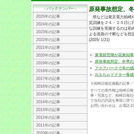
原発事故想定、冬
- バックナンバー -
2025年の記事
県などは東京電力柏崎刈
災訓練を２４・２５日に
2024年の記事
な訓練を実施するのは初
2023年の記事
よる道路の寸断などを想
2022年の記事
(2025/ 1/21)
2021年の記事
東電経営陣が花角知事と面会
2020年の記事
原発事故想定、冬季の避難訓
2019年の記事
アクアパークで冬の感謝祭に
2018年の記事
おもちゃドクター養成講座来
2017年の記事
※柏崎日報社掲載の記事・
2016年の記事
すべての著作権は柏崎日報
2015年の記事
事・写真など、柏崎日報社
て当社の許諾を事前に得て
2014年の記事
お問い合わせは、お電話 025
2013年の記事
2012年の記事
2011年の記事
2010年の記事