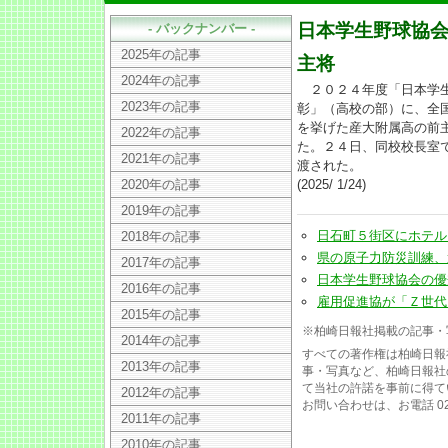
日本学生野球協
- バックナンバー -
2025年の記事
主将
2024年の記事
２０２４年度「日本学生
2023年の記事
彰」（高校の部）に、全
を挙げた産大附属高の前
2022年の記事
た。２４日、同校校長室
2021年の記事
渡された。
2020年の記事
(2025/ 1/24)
2019年の記事
日石町５街区にホテル「東横
2018年の記事
県の原子力防災訓練、避難
2017年の記事
日本学生野球協会の優秀選
2016年の記事
雇用促進協が「Ｚ世代」対応
2015年の記事
※柏崎日報社掲載の記事・
2014年の記事
すべての著作権は柏崎日報
2013年の記事
事・写真など、柏崎日報社
て当社の許諾を事前に得て
2012年の記事
お問い合わせは、お電話 025
2011年の記事
2010年の記事