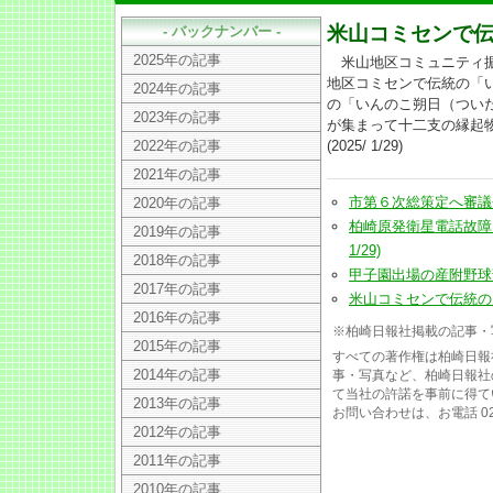
米山コミセンで
- バックナンバー -
2025年の記事
米山地区コミュニティ振
地区コミセンで伝統の「
2024年の記事
の「いんのこ朔日（つい
2023年の記事
が集まって十二支の縁起
2022年の記事
(2025/ 1/29)
2021年の記事
市第６次総策定へ審議会、活
2020年の記事
柏崎原発衛星電話故障、
2019年の記事
1/29)
2018年の記事
甲子園出場の産附野球部、
2017年の記事
米山コミセンで伝統の「い
2016年の記事
※柏崎日報社掲載の記事・
2015年の記事
すべての著作権は柏崎日報
2014年の記事
事・写真など、柏崎日報社
て当社の許諾を事前に得て
2013年の記事
お問い合わせは、お電話 025
2012年の記事
2011年の記事
2010年の記事