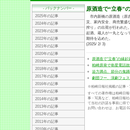
原酒造で“立春”
- バックナンバー -
2025年の記事
市内新橋の原酒造（原吉
災、家内安全、商売繁盛
2024年の記事
搾り」の出荷が行われた
2023年の記事
起酒。蔵人が一丸となっ
2022年の記事
期待を込めた。
(2025/ 2/ 3)
2021年の記事
2020年の記事
原酒造で“立春”の縁起酒出荷
2019年の記事
柏崎原発で衛星電話故障(20
2018年の記事
迫力満点、節分の鬼踊り(20
2017年の記事
劇団フー、演劇フェスで解散
2016年の記事
※柏崎日報社掲載の記事・
2015年の記事
すべての著作権は柏崎日報
事・写真など、柏崎日報社
2014年の記事
て当社の許諾を事前に得て
2013年の記事
お問い合わせは、お電話 025
2012年の記事
2011年の記事
2010年の記事