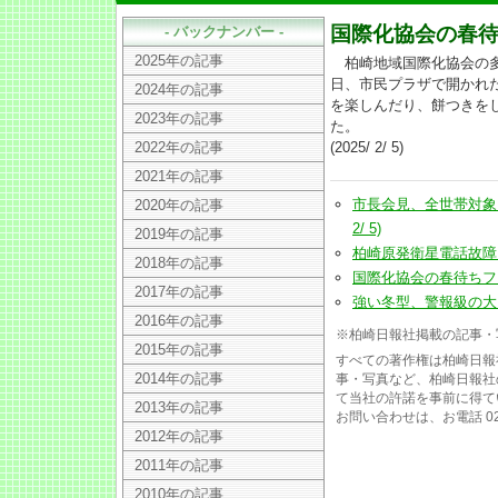
国際化協会の春待
- バックナンバー -
2025年の記事
柏崎地域国際化協会の多
日、市民プラザで開かれ
2024年の記事
を楽しんだり、餅つきを
2023年の記事
た。
2022年の記事
(2025/ 2/ 5)
2021年の記事
市長会見、全世帯対象に
2020年の記事
2/ 5)
2019年の記事
柏崎原発衛星電話故障に、市
2018年の記事
国際化協会の春待ちフェスタ
2017年の記事
強い冬型、警報級の大雪のお
2016年の記事
※柏崎日報社掲載の記事・
2015年の記事
すべての著作権は柏崎日報
2014年の記事
事・写真など、柏崎日報社
て当社の許諾を事前に得て
2013年の記事
お問い合わせは、お電話 025
2012年の記事
2011年の記事
2010年の記事