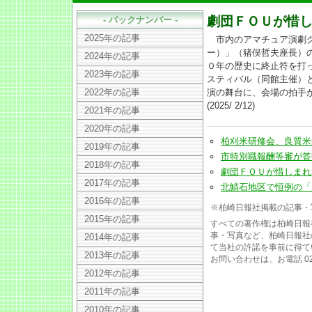
劇団ＦＯＵが惜
- バックナンバー -
2025年の記事
市内のアマチュア演劇グ
ー）」（猪俣哲夫座長）
2024年の記事
０年の歴史に終止符を打
2023年の記事
スティバル（同館主催）
2022年の記事
演の舞台に、会場の拍手
(2025/ 2/12)
2021年の記事
2020年の記事
柏刈米研修会、良質米生産へ
2019年の記事
市特別職報酬等審が答申(20
2018年の記事
劇団ＦＯＵが惜しまれつつ熱
2017年の記事
北鯖石地区で恒例の「月ほた
2016年の記事
※柏崎日報社掲載の記事・
2015年の記事
すべての著作権は柏崎日報
事・写真など、柏崎日報社
2014年の記事
て当社の許諾を事前に得て
2013年の記事
お問い合わせは、お電話 025
2012年の記事
2011年の記事
2010年の記事