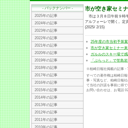
市が空き家セミ
- バックナンバー -
2025年の記事
市は３月８日午前９時半
アルフォーレで開く。定
2024年の記事
(2025/ 2/15)
2023年の記事
2022年の記事
25年度の市当初予算案、一
2021年の記事
市が空き家セミナー来月８日
2020年の記事
ガルルのスキー場で感謝祭に
2019年の記事
「ぷらっと」で笠島岩ノリ雑
2018年の記事
※柏崎日報社掲載の記事・
2017年の記事
すべての著作権は柏崎日報
事・写真など、柏崎日報社
2016年の記事
て当社の許諾を事前に得て
2015年の記事
お問い合わせは、お電話 025
2014年の記事
2013年の記事
2012年の記事
2011年の記事
2010年の記事