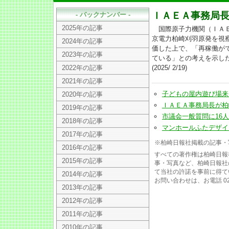
ＩＡＥＡ事務局
- バックナンバー -
2025年の記事
国際原子力機関（ＩＡＥ
京電力柏崎刈羽原発を視
2024年の記事
価した上で、「再稼働が
2023年の記事
ている」との考えを示し
2022年の記事
(2025/ 2/19)
2021年の記事
子どもの屋内遊び場来月20
2020年の記事
ＩＡＥＡ事務局長が柏崎原発
2019年の記事
市議会一般質問に16人通告(
2018年の記事
マンホールふたデザインで
2017年の記事
※柏崎日報社掲載の記事・
2016年の記事
すべての著作権は柏崎日報
2015年の記事
事・写真など、柏崎日報社
て当社の許諾を事前に得て
2014年の記事
お問い合わせは、お電話 025
2013年の記事
2012年の記事
2011年の記事
2010年の記事