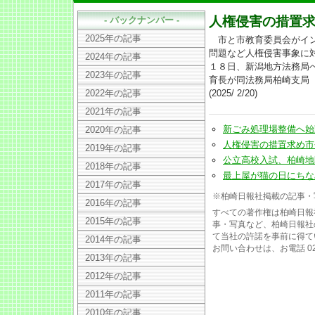
人権侵害の措置
- バックナンバー -
2025年の記事
市と市教育委員会がイン
問題など人権侵害事象に
2024年の記事
１８日、新潟地方法務局
2023年の記事
育長が同法務局柏崎支局
2022年の記事
(2025/ 2/20)
2021年の記事
新ごみ処理場整備へ始動(20
2020年の記事
人権侵害の措置求め市長ら要
2019年の記事
公立高校入試、柏崎地区は0.
2018年の記事
最上屋が猫の日にちなみ「
2017年の記事
※柏崎日報社掲載の記事・
2016年の記事
すべての著作権は柏崎日報
2015年の記事
事・写真など、柏崎日報社
て当社の許諾を事前に得て
2014年の記事
お問い合わせは、お電話 025
2013年の記事
2012年の記事
2011年の記事
2010年の記事