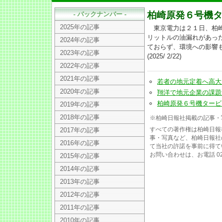
柏崎原発６号機
- バックナンバー -
2025年の記事
東京電力は２１日、柏崎
リットルの油漏れがあっ
2024年の記事
ておらず、環境への影響
2023年の記事
(2025/ 2/22)
2022年の記事
2021年の記事
若者の地元定着へ高大産官
2020年の記事
翔洋で地元企業の課題解決へ
柏崎原発６号機タービン建屋
2019年の記事
2018年の記事
※柏崎日報社掲載の記事・
すべての著作権は柏崎日報
2017年の記事
事・写真など、柏崎日報社
2016年の記事
て当社の許諾を事前に得て
お問い合わせは、お電話 025
2015年の記事
2014年の記事
2013年の記事
2012年の記事
2011年の記事
2010年の記事