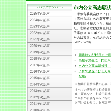
市内公立高志願状
- バックナンバー -
2025年の記事
県教育委員会は２７日、
（高校入試）の志願変更
2024年の記事
柏崎地区４校のうち、柏
2023年の記事
た。志願者総数は変更前
2022年の記事
倍率は０.０２ポイント増
たのは常盤、柏崎総合の
2021年の記事
(2025/ 2/28)
2020年の記事
2019年の記事
図書館で3月6日まで蔵書
2018年の記事
高校卒業生に「門出米」で
2017年の記事
市内公立高志願状況、最終倍
子育て講座「ぴょんちゃ
2016年の記事
2/28)
2015年の記事
※柏崎日報社掲載の記事・
2014年の記事
すべての著作権は柏崎日報
2013年の記事
事・写真など、柏崎日報社
2012年の記事
て当社の許諾を事前に得て
お問い合わせは、お電話 025
2011年の記事
2010年の記事