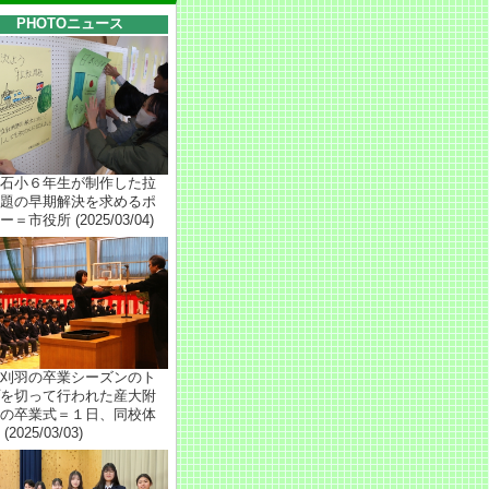
PHOTOニュース
石小６年生が制作した拉
題の早期解決を求めるポ
＝市役所 (2025/03/04)
刈羽の卒業シーズンのト
を切って行われた産大附
の卒業式＝１日、同校体
(2025/03/03)