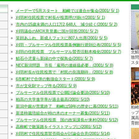
メーデーで5月スタート 柏崎では連合が集会(2001/ 5/ 1)
刈羽村住民投票で村長が投票呼び掛け(2001/ 5/ 1)
市内の15歳未満の人口1万2,648人 減少続く(2001/ 5/ 2)
刈羽議会のMOX意見書に国が回答(2001/ 5/ 2)
笑顔あふれ、新成人フェスに807人出席(2001/ 5/ 5)
刈羽・プルサーマル住民投票条例施行規則公布(2001/ 5/ 5)
刈羽の住民投票 プルサーマル賛否活動本格化(2001/ 5/ 7)
北鯖
致問
鯖石小児童ら新緑の中で探鳥会(2001/ 5/ 7)
スター
NEC新潟問題 市長「雇用の連絡協必要」(2001/ 5/ 8)
刈羽村長が住民投票で「村民の良識期待」(2001/ 5/ 8)
6市町村で合併の勉強会スタート(2001/ 5/ 9)
市が文化財マップ作る(2001/ 5/ 9)
プルサーマル住民投票で公開討論会要請(2001/ 5/10)
柏高の大学進学率が過去最高(2001/ 5/10)
新潟中銀が営業終了 柏崎は59年の歴史に幕(2001/ 5/11)
柏崎
ップ
新道柿栽培組合が柿の木のオーナー募集(2001/ 5/11)
属高
プルサーマル住民投票 国の政策課長が来村(2001/ 5/12)
育館 
高柳町で散策路をイラストマップに(2001/ 5/12)
刈羽村で住民投票賛否両会が討論会合意(2001/ 5/14)