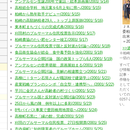
アンデルセン生誕200年で童話・絵本原画展(2001/ 5/14)
高校総合学科 地元案を6月上旬に県へ(2001/ 5/15)
柏崎から熟年歌手デビュー(2001/ 5/15)
柏崎の高額納税者29人，トップ上原医師(2001/ 5/16)
ＪＡ
東本町まちづくりの完成式典(2001/ 5/16)
委柏
刈羽村のプルサーマル住民投票告示(2001/ 5/17)
出米
柏崎農協のたい肥センター竣工(2001/ 5/17)
＝20
プルサーマル住民投票で国と反対派が討論へ(2001/ 5/18)
>>
食品衛生協会が総会 食中毒予防を強化(2001/ 5/18)
※柏崎
一切の
プルサーマル公開討論 国の政策トップら6人(2001/ 5/19)
すべて
アンデルセンの世界堪能 原画展始まる(2001/ 5/19)
び情報
プルサーマル公開討論、見解の相違際立つ(2001/ 5/21)
記事・
高柳にＩターン石筒さんが職訓校で建築学ぶ(2001/ 5/21)
作物を
産業戦略プランのシンポ「自立型・連携型へ」(2001/ 5/22)
として
ただく
芋川に金沢さんが高齢者の村づくり(2001/ 5/22)
いての
プルサーマル国と反対派が公開討論(2001/ 5/23)
0257
25日から風の陣 例年以上に多彩(2001/ 5/23)
い。
8号バイパス事業で豊田橋用地買収へ(2001/ 5/24)
高柳町石黒に「縁の館」完成(2001/ 5/24)
刈羽のプルサーマル住民投票、27日投開票(2001/ 5/25)
市内扇町に知的障害者のグループホーム(2001/ 5/25)