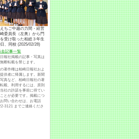
えちご中越の力間・経営
崎委員長（左奥）から門
を受け取った柏総３年生
日、同校 (2025/02/28)
過去記事一覧
日報社掲載の記事・写真は
無断転載を禁じます。
の著作権は柏崎日報社およ
提供者に帰属します。新聞
写真など、柏崎日報社の著
転載、利用するには、原則
当社の許諾を事前に得てい
ことが必要です。掲載につ
お問い合わせは、お電話
-22-3121 までご連絡くださ