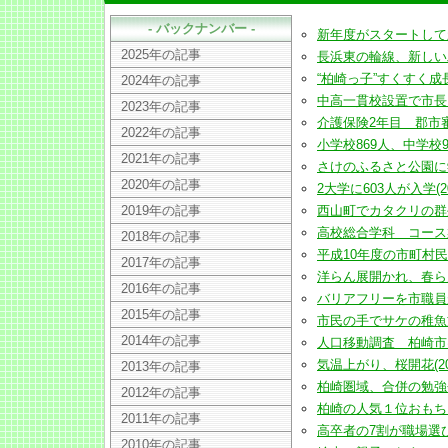
- バックナンバー -
新年度がスタートして新社会
2025年の記事
長浜東の輪線、新しい工夫の
“柏崎っ子”すくすく成長 
2024年の記事
中高一貫校設置で市長 1年
2023年の記事
介護保険2年目 郡市審査会
2022年の記事
小学校869人、中学校907
2021年の記事
さけのふるさと公園に学習・
2020年の記事
2大学に603人が入学(2001
2019年の記事
西山町でカタクリの群生かれ
高校総合学科 コース案を地
2018年の記事
平成10年度の市町村民所得
2017年の記事
洋らん展開かれ、春らんまん
2016年の記事
バリアフリーを市職員が事
2015年の記事
市民の手でサケの稚魚旅立ち
2014年の記事
人口移動調査 柏崎市は県
気温上がり、桜開花(2001
2013年の記事
柏崎圏域、合併の勉強会５
2012年の記事
柏崎の人気１位おもちゃは
2011年の記事
高卒者の7割が職場選び満足(
2010年の記事