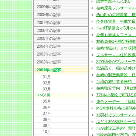
絵本で親子ふれあい 市が
2009年の記事
柏崎原発プルサーマル M
2008年の記事
西山町の広域農道 待望の
今冬降雪量 平成で最多(20
2007年の記事
市のIT講習会が5月から 
2006年の記事
今年も新成人フェス ５月３
2005年の記事
柏崎原発3号機定検開始 M
2004年の記事
柏崎地域のチョウ収{香@1
2003年の記事
プルサーマル住民投票条例
刈羽議会がプルサーマル住
2002年の記事
気温高く、稲の苗伸びすぎ心
2001年の記事
柏崎の製造業新設 件数・面
01月
台湾の旅行業者来柏 柏崎
02月
柏崎職安管内 3月は8件11
03月
7万本の花絵で町彩る(200
>>04月
05月
連合メーデー 「福祉」「雇
06月
MOX燃料合格に異議申し立て
07月
刈羽村でプルサーマル住民投
08月
ぶどう村が本格シーズンに(
09月
市が建設工事の年間計画公表
10月
市吹奏楽団が29日に20回記