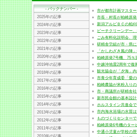
- バックナンバー -
市が都市計画マスタープラン
2025年の記事
市長・村長が柏崎原発視察(2
新潟アルビＢＣの柏刈後援会
2024年の記事
ビーチクリーンデー、500人
2023年の記事
ごみ有料化説明会、理解・協
2022年の記事
研精舎労組が市・県に支援要
2021年の記事
「かしわざき風の陣」6・7
2020年の記事
柏崎原発7号機、75％運転
2019年の記事
中越沖地震2周年で復興祈念
観光協会が「夕海」内にＰ
2018年の記事
市青少年育成委「愛の呼び掛
2017年の記事
柏崎農協が米粉入りの冷やし
2016年の記事
市・商議所が研精舎社長に工
2015年の記事
新市民会館の基本設計案、7
2014年の記事
ホルスタイン共進会で育成
市内海水浴場の水質は9カ所
2013年の記事
ものづくりセンターで国制度
2012年の記事
柏崎原発6号機のタービンが
2011年の記事
中通小児童が学校の歴史を歩
2010年の記事