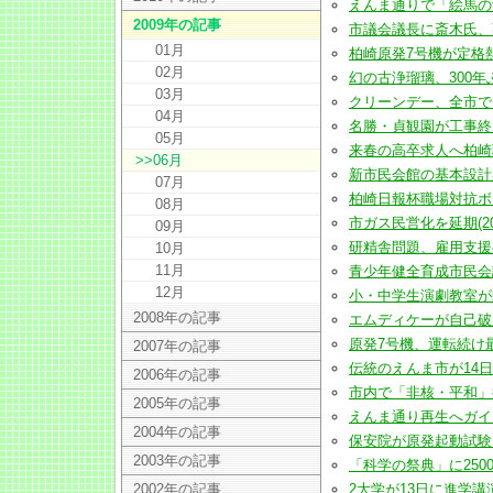
えんま通りで「絵馬の館」再
2009年の記事
市議会議長に斎木氏、副議長
01月
柏崎原発7号機が定格熱出力
02月
幻の古浄瑠璃、300年ぶり復
03月
クリーンデー、全市でごみ7
04月
名勝・貞観園が工事終え、1
05月
来春の高卒求人へ柏崎職安
>>06月
新市民会館の基本設計案の
07月
柏崎日報杯職場対抗ボウル
08月
市ガス民営化を延期(2009
09月
研精舎問題、雇用支援へ関係
10月
11月
青少年健全育成市民会議が総
12月
小・中学生演劇教室が開講式
2008年の記事
エムディケーが自己破産へ(
原発7号機、運転続け最終評
2007年の記事
伝統のえんま市が14日から(
2006年の記事
市内で「非核・平和」行進(
2005年の記事
えんま通り再生へガイドライ
2004年の記事
保安院が原発起動試験を住民
2003年の記事
「科学の祭典」に2500人(2
2002年の記事
2大学が13日に進学講演会(