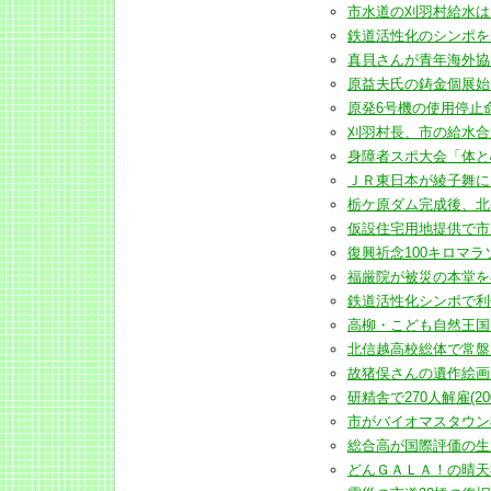
市水道の刈羽村給水は12年
鉄道活性化のシンポを23日に
真貝さんが青年海外協力隊で
原益夫氏の鋳金個展始まる(
原発6号機の使用停止命令解
刈羽村長、市の給水合意で
身障者スポ大会「体と心の
ＪＲ東日本が綾子舞に107
栃ケ原ダム完成後、北条に
仮設住宅用地提供で市が感謝
復興祈念100キロマラソン
福厳院が被災の本堂を再建へ
鉄道活性化シンポで利便性
高柳・こども自然王国周辺
北信越高校総体で常盤がな
故猪俣さんの遺作絵画展26
研精舎で270人解雇(2009
市がバイオマスタウン構想一
総合高が国際評価の生産者
どんＧＡＬＡ！の晴天祈って