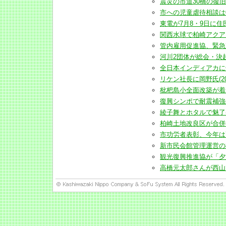
震災の市道30橋の復旧が完了
市への児童虐待相談は08年度
東電が7月8・9日に住民説明
関西水球で柏崎アクアクラブ
管内雇用促進協、緊急対策に
河川2団体が総会・決起大会(
全日本インディアカに剣野
リケン社長に岡野氏(2009
枇杷島小全面改築が着工(20
復興シンポで耐震補強や減
綾子舞とホタルで魅了(200
柏崎土地改良区が合併後初の
市功労者表彰、今年は7分野2
新市民会館管理運営の検討
観光復興推進協が「夕海」
高橋元太郎さんが西山で講演