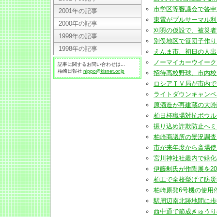
市学区等審議会で答申案へ
2001年の記事
東電がプルサーマル利用計
2000年の記事
刈羽の仮設で、被災者支援
1999年の記事
別俣地区で笹団子作りとホタ
1998年の記事
えんま市、初日の人出は10万
ノーマイカーウイークで市
記事に関するお問い合わせは...
柏崎日報社
nippo@kisnet.or.jp
招待高校野球、市内校が北大
ロシアＴＶ局が市内で観光
ライトダウンキャンペーン呼
原酒造が再建蔵の大吟醸で全
柏日杯職場対抗ボウルでリケ
振り込め詐欺防止へミニのぼ
柏崎商議所の景況調査、製
市が来年度から斎場使用を有
宮川神社社叢内で緑化の植樹
伊藤剰氏が作陶展を20日か
柏工で全校挙げて防災教育(
柏崎原発6号機の使用停止命
駅周辺南北跡地間に歩行者
西中通で節成きゅうりの収穫