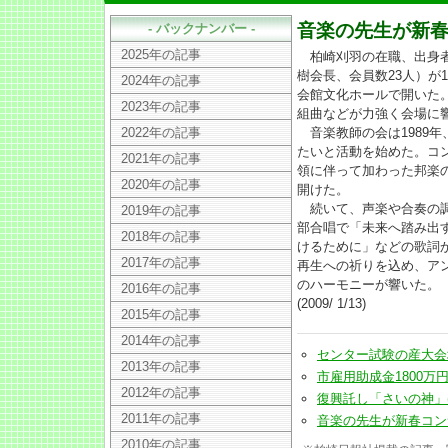
音楽の先生が新
- バックナンバー -
2025年の記事
柏崎刈羽の在職、出身者
樹会長、会員数23人）が
2024年の記事
会館文化ホールで開いた
2023年の記事
組曲などが力強く会場に
2022年の記事
音楽教師の会は1989年
たいと活動を始めた。コ
2021年の記事
領に伴って加わった邦楽
2020年の記事
開けた。
続いて、声楽や合奏の調
2019年の記事
部合唱で「未来へ踏み出
2018年の記事
けるために」などの歌詞
2017年の記事
再生への祈りを込め、ア
のハーモニーが響いた。
2016年の記事
(2009/ 1/13)
2015年の記事
2014年の記事
センター試験の産大会場、4
2013年の記事
市雇用助成金1800万円を臨
2012年の記事
復興託し「さいの神」(200
2011年の記事
音楽の先生が新春コンサート
2010年の記事