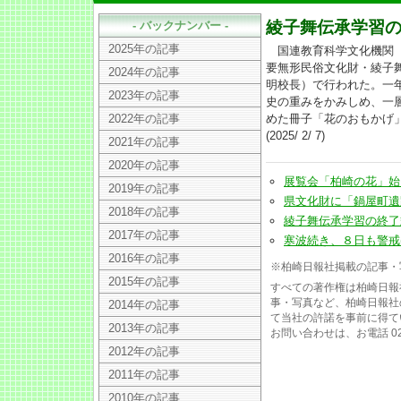
綾子舞伝承学習
- バックナンバー -
2025年の記事
国連教育科学文化機関（
要無形民俗文化財・綾子
2024年の記事
明校長）で行われた。一
2023年の記事
史の重みをかみしめ、一
2022年の記事
めた冊子「花のおもかげ
(2025/ 2/ 7)
2021年の記事
2020年の記事
展覧会「柏崎の花」始まる(2
2019年の記事
県文化財に「鍋屋町遺跡」の
2018年の記事
綾子舞伝承学習の終了式、
2017年の記事
寒波続き、８日も警戒(202
2016年の記事
※柏崎日報社掲載の記事・
2015年の記事
すべての著作権は柏崎日報
事・写真など、柏崎日報社
2014年の記事
て当社の許諾を事前に得て
2013年の記事
お問い合わせは、お電話 025
2012年の記事
2011年の記事
2010年の記事