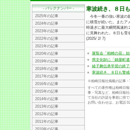
寒波続き、８日
- バックナンバー -
2025年の記事
今冬一番の強い寒波の影
に積雪が続いた。またア
2024年の記事
時過ぎに最大瞬間風速約
2023年の記事
に見舞われた。８日も雪
2022年の記事
(2025/ 2/ 7)
2021年の記事
展覧会「柏崎の花」始まる(2
2020年の記事
県文化財に「鍋屋町遺跡」の
2019年の記事
綾子舞伝承学習の終了式、
2018年の記事
寒波続き、８日も警戒(202
2017年の記事
※柏崎日報社掲載の記事・
2016年の記事
すべての著作権は柏崎日報
2015年の記事
事・写真など、柏崎日報社
て当社の許諾を事前に得て
2014年の記事
お問い合わせは、お電話 025
2013年の記事
2012年の記事
2011年の記事
2010年の記事