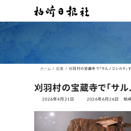
コ
ナ
ン
ビ
テ
ゲ
ン
ー
ツ
シ
へ
ョ
ス
ン
キ
に
ッ
移
プ
動
ホーム
記事
刈羽村の宝蔵寺で「サルノコシカケ」
刈羽村の宝蔵寺で「サル
最
2026年4月21日
2026年6月26日
柏
終
更
新
日
時