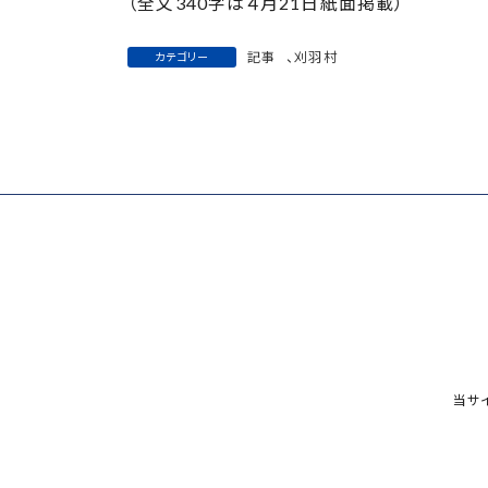
（全文340字は４月21日紙面掲載）
記事
、
刈羽村
カテゴリー
当サ