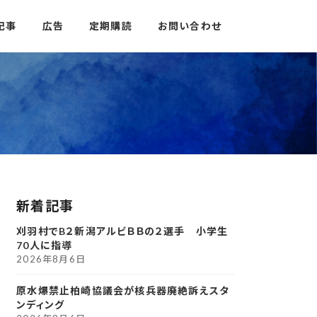
記事
広告
定期購読
お問い合わせ
新着記事
刈羽村でB２新潟アルビＢＢの２選手 小学生
70人に指導
2026年8月6日
原水爆禁止柏崎協議会が核兵器廃絶訴えスタ
ンディング