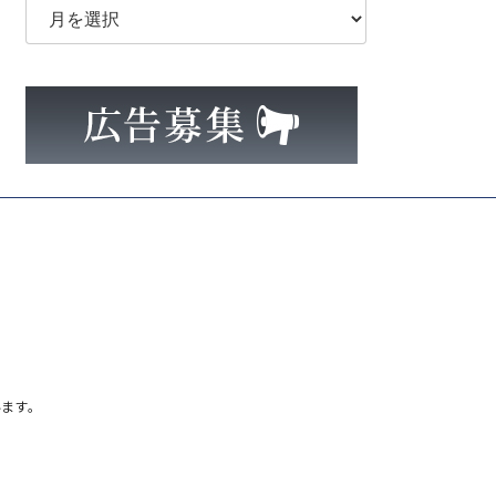
ー
カ
イ
ブ
ます。