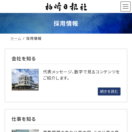
コ
ナ
ン
ビ
テ
ゲ
ン
ー
採用情報
ツ
シ
へ
ョ
ス
ン
ホーム
採用情報
キ
に
ッ
移
プ
動
会社を知る
代表メッセージ、数字で見るコンテンツを
ご紹介します。
続きを読む
仕事を知る