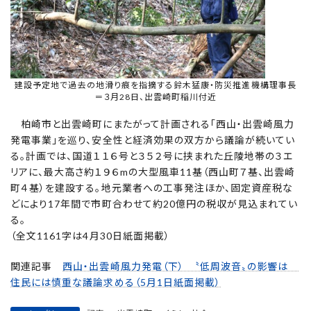
建設予定地で過去の地滑り痕を指摘する鈴木猛康・防災推進機構理事長
＝３月28日、出雲崎町稲川付近
柏崎市と出雲崎町にまたがって計画される「西山・出雲崎風力
発電事業」を巡り、安全性と経済効果の双方から議論が続いてい
る。計画では、国道１１６号と３５２号に挟まれた丘陵地帯の３エ
リアに、最大高さ約１９６mの大型風車11基（西山町７基、出雲崎
町４基）を建設する。地元業者への工事発注ほか、固定資産税な
どにより17年間で市町合わせて約20億円の税収が見込まれてい
る。
（全文1161字は4月30日紙面掲載）
関連記事
西山・出雲崎風力発電（下） 〝低周波音〟の影響は
住民には慎重な議論求める（5月1日紙面掲載）