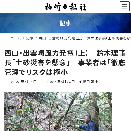
コ
ナ
ン
ビ
テ
ゲ
ン
ー
記事
ツ
シ
へ
ョ
ス
ン
ホーム
記事
西山・出雲崎風力発電（上） 鈴木理事長「土砂災害を懸
キ
に
ッ
移
西山・出雲崎風力発電（上） 鈴木理事
プ
動
長「土砂災害を懸念」 事業者は「徹底
管理でリスクは極小」
最
2026年5月1日
2026年6月26日
柏崎日報社
終
更
新
日
時
: