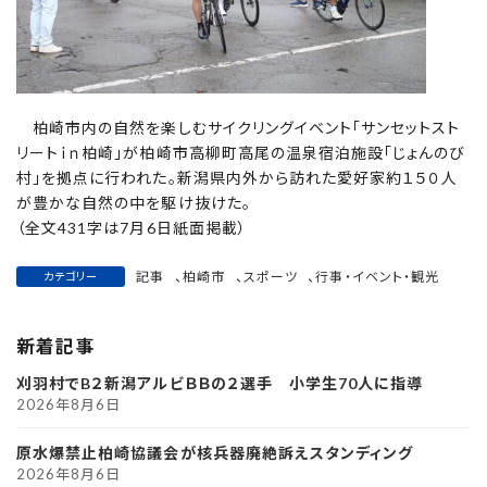
柏崎市内の自然を楽しむサイクリングイベント「サンセットスト
リートｉｎ柏崎」が柏崎市高柳町高尾の温泉宿泊施設「じょんのび
村」を拠点に行われた。新潟県内外から訪れた愛好家約１５０人
が豊かな自然の中を駆け抜けた。
（全文431字は7月6日紙面掲載）
記事
、
柏崎市
、
スポーツ
、
行事・イベント・観光
カテゴリー
新着記事
刈羽村でB２新潟アルビＢＢの２選手 小学生70人に指導
2026年8月6日
原水爆禁止柏崎協議会が核兵器廃絶訴えスタンディング
2026年8月6日