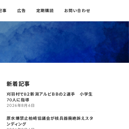
記事
広告
定期購読
お問い合わせ
新着記事
刈羽村でB２新潟アルビＢＢの２選手 小学生
70人に指導
2026年8月6日
原水爆禁止柏崎協議会が核兵器廃絶訴えスタ
ンディング