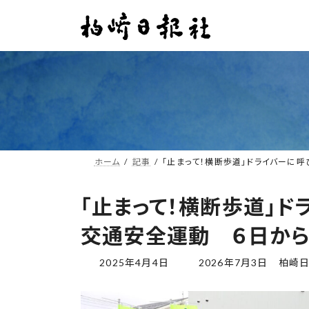
コ
ナ
ン
ビ
テ
ゲ
ン
ー
ツ
シ
へ
ョ
ス
ン
キ
に
ッ
移
プ
動
ホーム
記事
「止まって！横断歩道」ドライバーに
「止まって！横断歩道」
交通安全運動 ６日から
最
2025年4月4日
2026年7月3日
柏崎
終
更
新