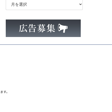
ー
カ
イ
ブ
ます。