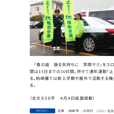
日
時
:
「春の道 譲る気持ちに 笑顔サク」をスロ
間は15日までの10日間。併せて通年運動「
る。柏崎署では新入学期や屋外で活動する機
る。
（全文８３８字 ４月４日紙面掲載）
記事
、
柏崎市
、
刈羽村
、
くらし・社
カテゴリー