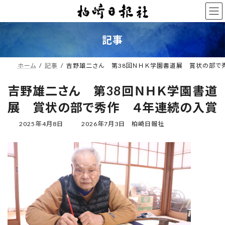
コ
ナ
ン
ビ
テ
ゲ
ン
ー
記事
ツ
シ
へ
ョ
ス
ン
ホーム
記事
吉野雄二さん 第38回ＮＨＫ学園書道展 賞状の部で
キ
に
ッ
移
吉野雄二さん 第38回ＮＨＫ学園書道
プ
動
展 賞状の部で秀作 ４年連続の入賞
最
2025年4月8日
2026年7月3日
柏崎日報社
終
更
新
日
時
: