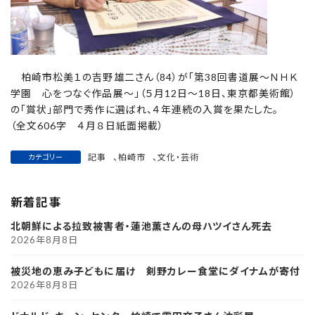
柏崎市松美１の吉野雄二さん（84）が「第38回書道展～ＮＨＫ
学園 心をつなぐ作品展～」（５月12日～18日、東京都美術館）
の「賞状」部門で秀作に選ばれ、４年連続の入賞を果たした。
（全文606字 ４月８日紙面掲載）
記事
、
柏崎市
、
文化・芸術
カテゴリー
新着記事
北朝鮮による拉致被害者・蓮池薫さんの母ハツイさん死去
2026年8月8日
被災地の恵み子どもに届け 剣野カレー食堂にダイナムが寄付
2026年8月8日